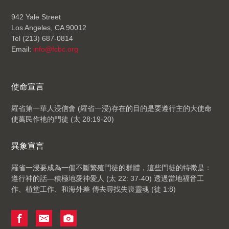
942 Yale Street
Los Angeles, CA 90012
Tel (213) 687-0814
Email:
info@fcbc.org
使命宣言
羅省第一華人浸信會 (羅省一浸)
存在的目的是要遵行主的大使命
使萬民作衪的門徒 (太 28:19-20)
異象宣言
羅省一浸要成為一個不斷繁殖門徒的群體，這些門徒的特徵是：
遵行神的話—積極地愛神愛人 (太 22: 37-40) 透過當地福音工
作、植堂工作、和海外差 傳去尋找失喪靈魂 (徒 1:8)