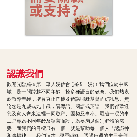
認識我們
歡迎光臨羅省第一華人浸信會 (羅省一浸)！我們位於中國
城，是一間跨越不同年齡，操多種語言的教會。我們熱衷
於教導聖經，培育真正門徒及傳講耶穌基督的好訊息。無
論您是九歲或九十歲，講粵語、國語或英語，我們都歡迎
您及家人齊來這裡一同敬拜、團契及事奉。羅省一浸的事
工是專為不同年齡及語言而設，為要滿足個別群體的需
要，而我們的目標只有一個，就是幫助每一個人「認識神
和傳揚祂」。我們追求...經歷耶穌：透過每週的主日崇拜