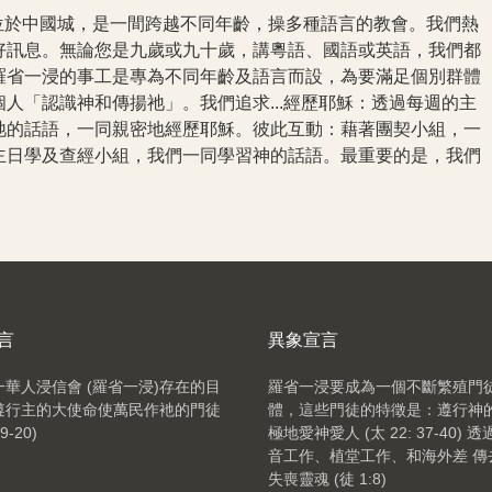
們位於中國城，是一間跨越不同年齡，操多種語言的教會。我們熱
好訊息。無論您是九歲或九十歲，講粵語、國語或英語，我們都
羅省一浸的事工是專為不同年齡及語言而設，為要滿足個別群體
人「認識神和傳揚祂」。我們追求...經歷耶穌：透過每週的主
祂的話語，一同親密地經歷耶穌。彼此互動：藉著團契小組，一
主日學及查經小組，我們一同學習神的話語。最重要的是，我們
言
異象宣言
華人浸信會 (羅省一浸)
存在的目
羅省一浸要成為一個不斷繁殖門
遵行主的大使命使萬民作衪的門徒
體，這些門徒的特徵是：遵行神
9-20)
極地愛神愛人 (太 22: 37-40) 
音工作、植堂工作、和海外差 傳
失喪靈魂 (徒 1:8)