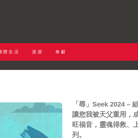
團 體 生 活
資 源
奉 獻
「尋」Seek 2024 –
讓您我被天父重用，
旺福音，靈魂得救、
列。