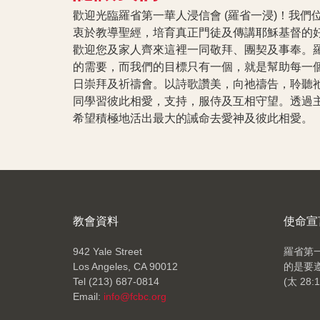
歡迎光臨羅省第一華人浸信會 (羅省一浸)！我
衷於教導聖經，培育真正門徒及傳講耶穌基督的
歡迎您及家人齊來這裡一同敬拜、團契及事奉。
的需要，而我們的目標只有一個，就是幫助每一個
日崇拜及祈禱會。以詩歌讚美，向祂禱告，聆聽
同學習彼此相愛，支持，服侍及互相守望。透過
希望積極地活出最大的誡命去愛神及彼此相愛。
教會資料
使命宣
942 Yale Street
羅省第一
Los Angeles, CA 90012
的是要
Tel (213) 687-0814
(太 28:1
Email:
info@fcbc.org