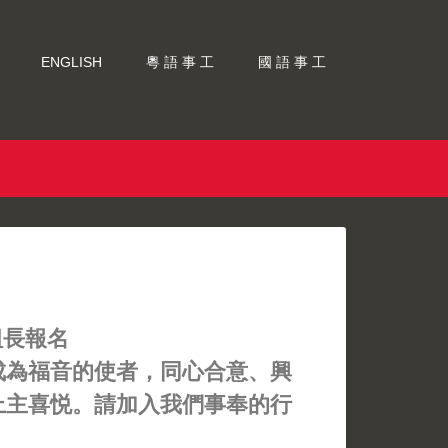
ENGLISH
粵 語 事 工
國 語 事 工
 組長報名
成為福音的使者，同心合意、興
上主喜悦。請加入我們事奉的行