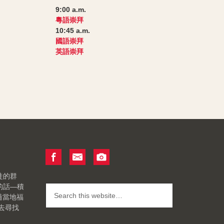
9:00 a.m.
粵語崇拜
10:45 a.m.
國語崇拜
英語崇拜
徒的群
的話—積
透過當地福
去尋找