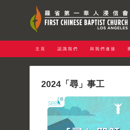
主 頁
認 識 我 們
與 我 們 連 接
2024「尋」事工